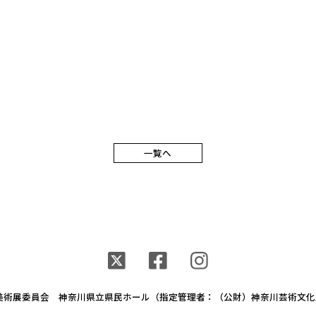
一覧へ
県美術展委員会
神奈川県⽴県⺠ホール
（指定管理者：（公財）神奈川芸術文